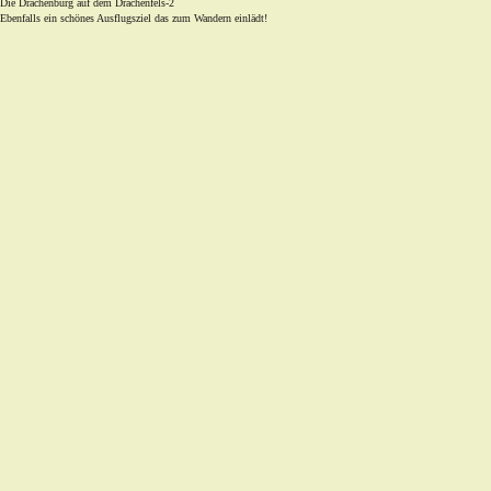
Die Drachenburg auf dem Drachenfels-2
Ebenfalls ein schönes Ausflugsziel das zum Wandern einlädt!