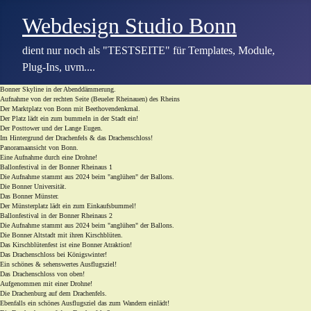
Webdesign Studio Bonn
dient nur noch als "TESTSEITE" für Templates, Module,
Plug-Ins, uvm....
Bonner Skyline in der Abenddämmerung.
Aufnahme von der rechten Seite (Beueler Rheinauen) des Rheins
Der Marktplatz von Bonn mit Beethovendenkmal.
Der Platz lädt ein zum bummeln in der Stadt ein!
Der Posttower und der Lange Eugen.
Im Hintergrund der Drachenfels & das Drachenschloss!
Panoramaansicht von Bonn.
Eine Aufnahme durch eine Drohne!
Ballonfestival in der Bonner Rheinaus 1
Die Aufnahme stammt aus 2024 beim "anglühen" der Ballons.
Die Bonner Universität.
Das Bonner Münster.
Der Münsterplatz lädt ein zum Einkaufsbummel!
Ballonfestival in der Bonner Rheinaus 2
Die Aufnahme stammt aus 2024 beim "anglühen" der Ballons.
Die Bonner Altstadt mit ihren Kirschblüten.
Das Kirschblütenfest ist eine Bonner Atraktion!
Das Drachenschloss bei Königswinter!
Ein schönes & sehenswertes Ausflugsziel!
Das Drachenschloss von oben!
Aufgenommen mit einer Drohne!
Die Drachenburg auf dem Drachenfels.
Ebenfalls ein schönes Ausflugsziel das zum Wandern einlädt!